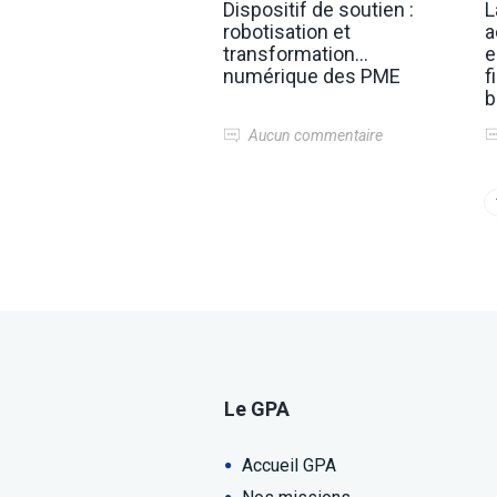
Dispositif de soutien :
L
robotisation et
a
transformation
e
numérique des PME
f
b
m
Aucun commentaire
Le GPA
Accueil GPA