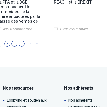
a PFA et la DGE
REACH et le BREXIT
ccompagnent les
ntreprises de la
ilière impactées par la
aisse des ventes de
otorisation diesel
Aucun commentaire
Aucun commentaire
1
2
3
…
Nos ressources
Nos adhérents
Lobbying et soutien aux
Nos adhérents
entreprises