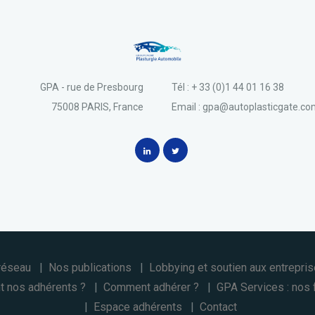
GPA - rue de Presbourg
Tél : + 33 (0)1 44 01 16 38
75008 PARIS, France
Email : gpa@autoplasticgate.c
réseau
Nos publications
Lobbying et soutien aux entrepri
t nos adhérents ?
Comment adhérer ?
GPA Services : nos 
Espace adhérents
Contact