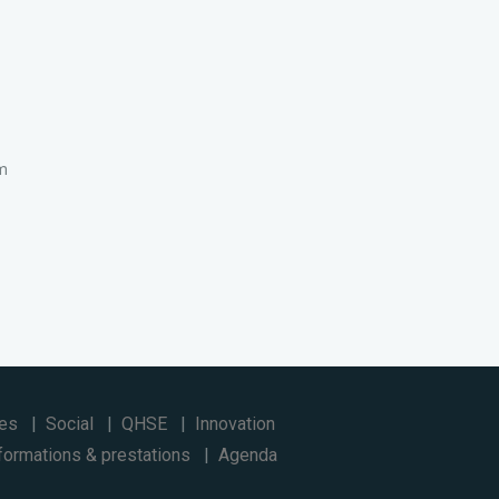
om
ses
Social
QHSE
Innovation
formations & prestations
Agenda