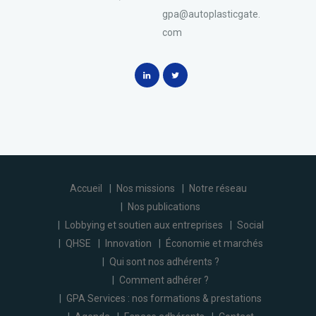
gpa@autoplasticgate.
com
Accueil
Nos missions
Notre réseau
Nos publications
Lobbying et soutien aux entreprises
Social
QHSE
Innovation
Économie et marchés
Qui sont nos adhérents ?
Comment adhérer ?
GPA Services : nos formations & prestations