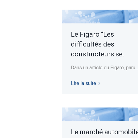
Le Figaro “Les
difficultés des
constructeurs se
répercutent à tous
Dans un article du Figaro, paru...
leurs fournisseurs et
clients”
Lire la suite
Le marché automobil