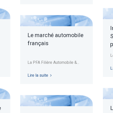
I
Le marché automobile
S
français
p
L
La PFA Filière Automobile &...
L
Lire la suite
e
L