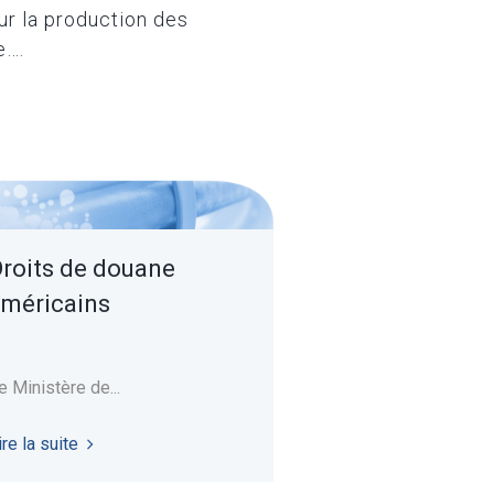
r la production des
e….
roits de douane
méricains
e Ministère de...
ire la suite