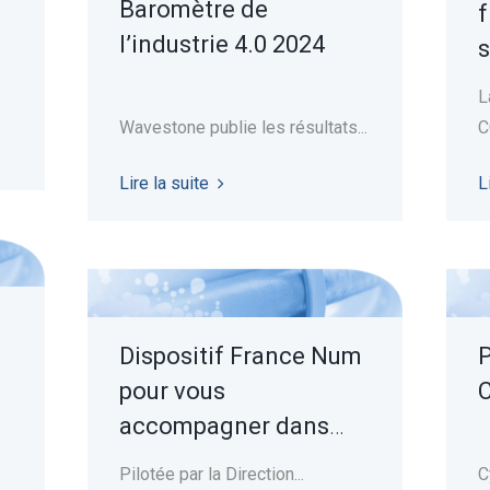
Baromètre de
f
l’industrie 4.0 2024
s
L
Wavestone publie les résultats...
C
Lire la suite
L
Dispositif France Num
P
pour vous
accompagner dans
votre transformation
Pilotée par la Direction...
C