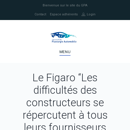
Bienvenue sur le site du GPA
Contact
Espace adhérents
Login
MENU
Le Figaro “Les
difficultés des
constructeurs se
répercutent à tous
leurs fournisseurs