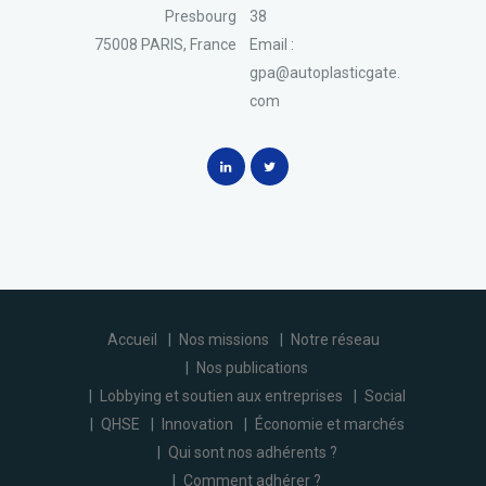
Presbourg
38
75008 PARIS, France
Email :
gpa@autoplasticgate.
com
Accueil
Nos missions
Notre réseau
Nos publications
Lobbying et soutien aux entreprises
Social
QHSE
Innovation
Économie et marchés
Qui sont nos adhérents ?
Comment adhérer ?