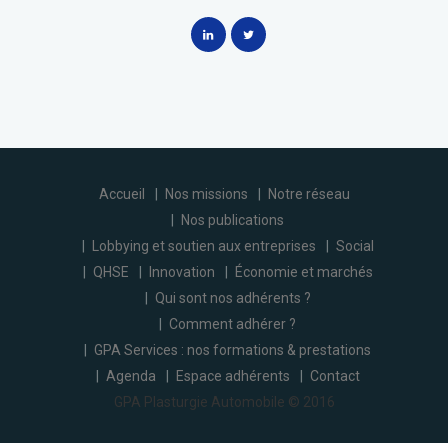
Accueil
Nos missions
Notre réseau
Nos publications
Lobbying et soutien aux entreprises
Social
QHSE
Innovation
Économie et marchés
Qui sont nos adhérents ?
Comment adhérer ?
GPA Services : nos formations & prestations
Agenda
Espace adhérents
Contact
GPA Plasturgie Automobile © 2016