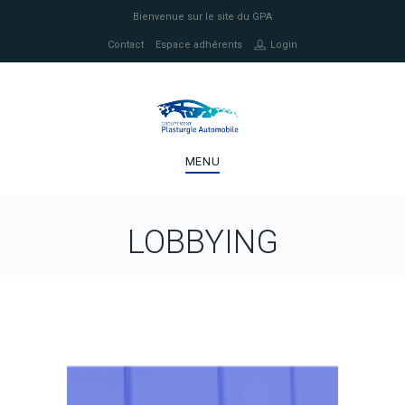
Bienvenue sur le site du GPA
Contact
Espace adhérents
Login
MENU
LOBBYING