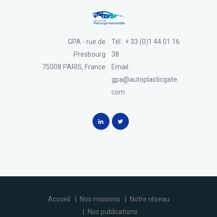
GPA - rue de
Tél : + 33 (0)1 44 01 16
Presbourg
38
75008 PARIS, France
Email :
gpa@autoplasticgate.
com
Accueil
Nos missions
Notre réseau
Nos publications