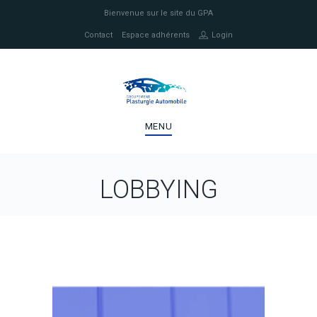
Bienvenue sur le site du GPA
Contact
Espace adhérents
Login
MENU
LOBBYING