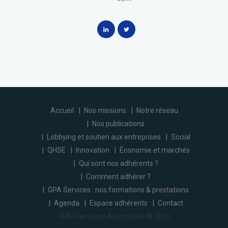
Accueil
Nos missions
Notre réseau
Nos publications
Lobbying et soutien aux entreprises
Social
QHSE
Innovation
Économie et marchés
Qui sont nos adhérents ?
Comment adhérer ?
GPA Services : nos formations & prestations
Agenda
Espace adhérents
Contact
GPA Plasturgie Automobile © 2016