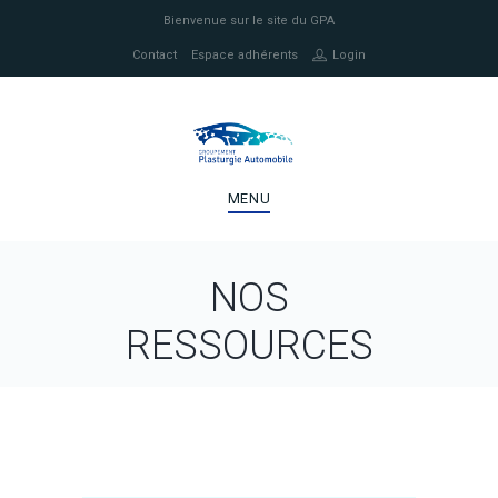
Bienvenue sur le site du GPA
Contact
Espace adhérents
Login
MENU
NOS
RESSOURCES