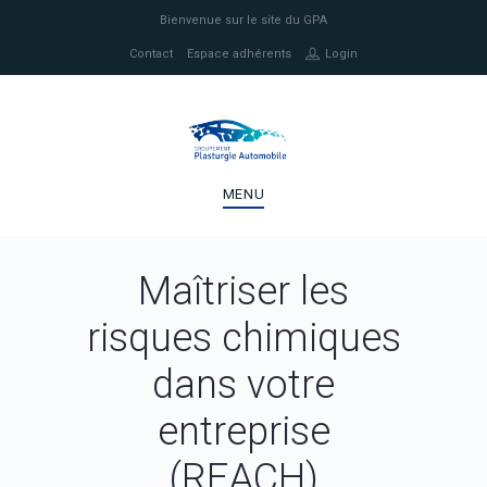
Bienvenue sur le site du GPA
Contact
Espace adhérents
Login
MENU
Maîtriser les
risques chimiques
dans votre
entreprise
(REACH)