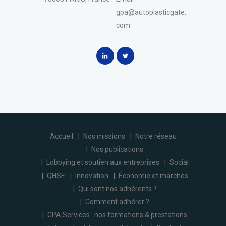
gpa@autoplasticgate.
com
Accueil
Nos missions
Notre réseau
Nos publications
Lobbying et soutien aux entreprises
Social
QHSE
Innovation
Économie et marchés
Qui sont nos adhérents ?
Comment adhérer ?
GPA Services : nos formations & prestations