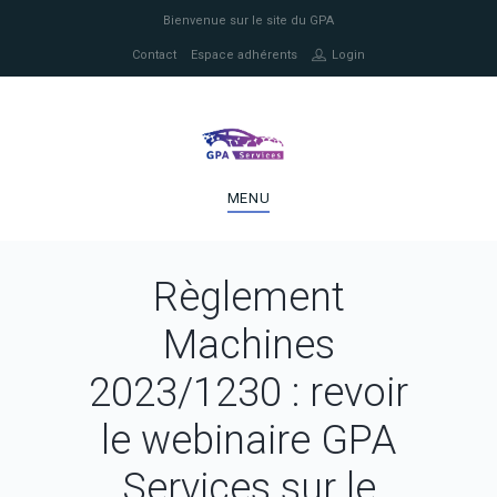
Bienvenue sur le site du GPA
Contact
Espace adhérents
Login
MENU
Règlement
Machines
2023/1230 : revoir
le webinaire GPA
Services sur le