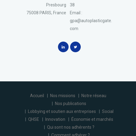
Presbourg
38
75008 PARIS, France
Email :
gpa@autoplasticgate.
com
Accueil
Nos missions
Notre réseau
Nos publications
Lobbying et soutien aux entreprises
Social
QHSE
Innovation
Économie et marchés
Qui sont nos adhérents ?
Comment adhérer ?