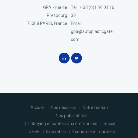
GPA - rue de
Tél : + 33 (0)1 44 01 16
Presbourg
38
75008 PARIS, France
Email :
gpa@autoplasticgate.
com
Accueil
Nos missions
Notre réseau
Nos publications
Lobbying et soutien aux entreprises
Social
QHSE
Innovation
Économie et marchés