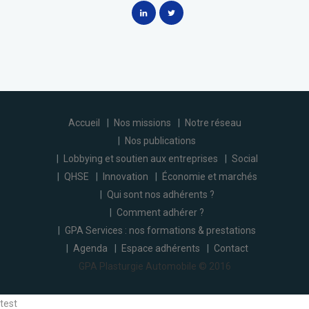
Accueil
Nos missions
Notre réseau
Nos publications
Lobbying et soutien aux entreprises
Social
QHSE
Innovation
Économie et marchés
Qui sont nos adhérents ?
Comment adhérer ?
GPA Services : nos formations & prestations
Agenda
Espace adhérents
Contact
GPA Plasturgie Automobile © 2016
test