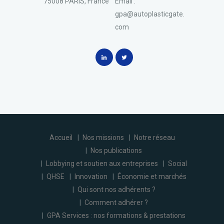
75008 PARIS, France
Email :
gpa@autoplasticgate.
com
Accueil
Nos missions
Notre réseau
Nos publications
Lobbying et soutien aux entreprises
Social
QHSE
Innovation
Économie et marchés
Qui sont nos adhérents ?
Comment adhérer ?
GPA Services : nos formations & prestations