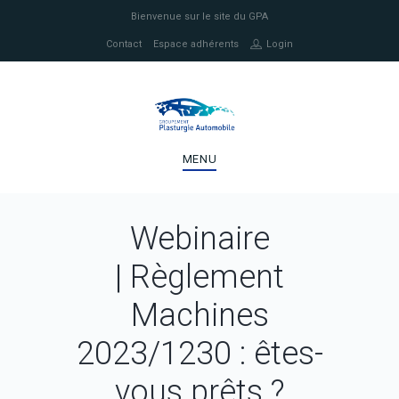
Bienvenue sur le site du GPA
Contact
Espace adhérents
Login
MENU
Webinaire
| Règlement
Machines
2023/1230 : êtes-
vous prêts ?