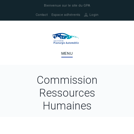
Bienvenue sur le site du GPA
Contact
Espace adhérents
Login
MENU
Commission
Ressources
Humaines