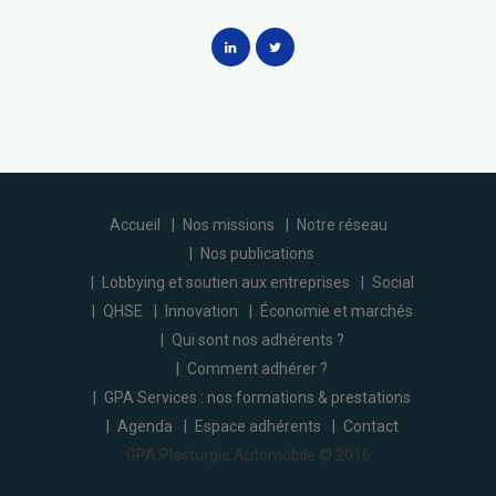
Accueil
Nos missions
Notre réseau
Nos publications
Lobbying et soutien aux entreprises
Social
QHSE
Innovation
Économie et marchés
Qui sont nos adhérents ?
Comment adhérer ?
GPA Services : nos formations & prestations
Agenda
Espace adhérents
Contact
GPA Plasturgie Automobile © 2016