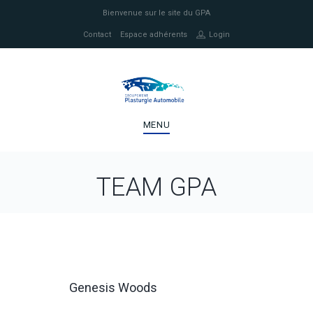
Bienvenue sur le site du GPA
Contact
Espace adhérents
Login
MENU
TEAM GPA
Genesis Woods