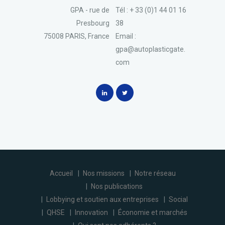
GPA - rue de
Tél : + 33 (0)1 44 01 16
Presbourg
38
75008 PARIS, France
Email :
gpa@autoplasticgate.
com
Accueil
Nos missions
Notre réseau
Nos publications
Lobbying et soutien aux entreprises
Social
QHSE
Innovation
Économie et marchés