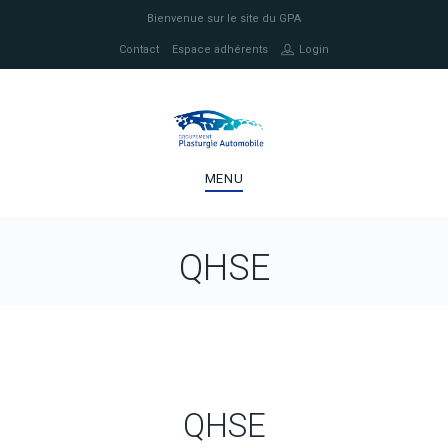
Bienvenue sur le site du GPA
Contact
Espace adhérents
Login
MENU
QHSE
QHSE