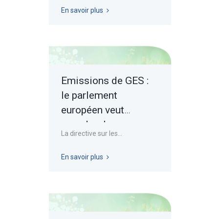
En savoir plus
Emissions de GES :
le parlement
européen veut
encadrer les
La directive sur les...
allégations de
neutralité carbone
En savoir plus