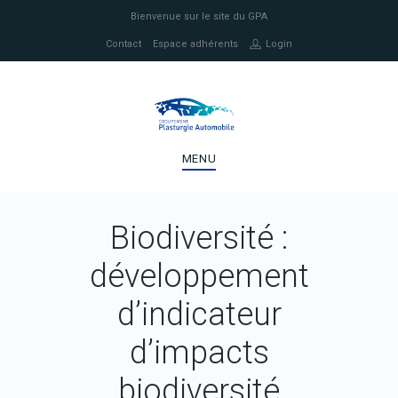
Bienvenue sur le site du GPA
Contact
Espace adhérents
Login
MENU
Biodiversité :
développement
d’indicateur
d’impacts
biodiversité