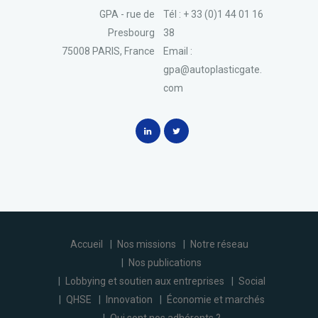
GPA - rue de
Tél : + 33 (0)1 44 01 16
Presbourg
38
75008 PARIS, France
Email :
gpa@autoplasticgate.
com
Accueil
Nos missions
Notre réseau
Nos publications
Lobbying et soutien aux entreprises
Social
QHSE
Innovation
Économie et marchés