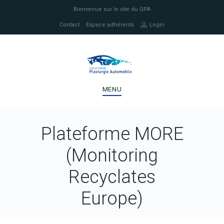
Bienvenue sur le site du GPA
Contact
Espace adhérents
Login
MENU
Plateforme MORE
(Monitoring
Recyclates
Europe)