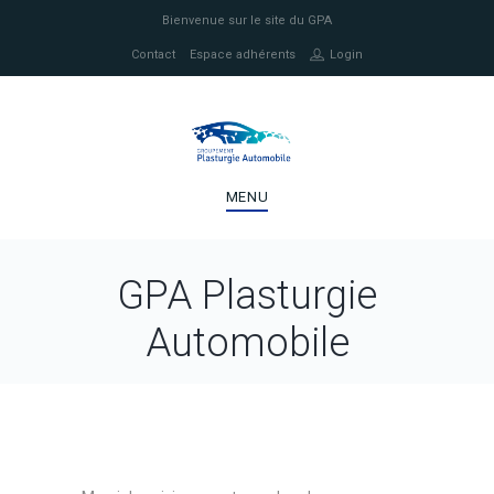
Bienvenue sur le site du GPA
Contact
Espace adhérents
Login
MENU
GPA Plasturgie
Automobile