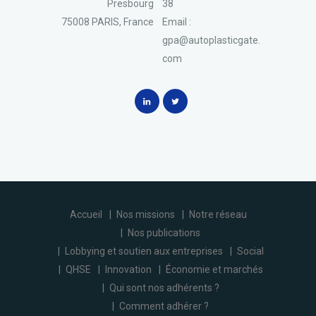
Presbourg
38
75008 PARIS, France
Email :
gpa@autoplasticgate.
com
Accueil
Nos missions
Notre réseau
Nos publications
Lobbying et soutien aux entreprises
Social
QHSE
Innovation
Économie et marchés
Qui sont nos adhérents ?
Comment adhérer ?