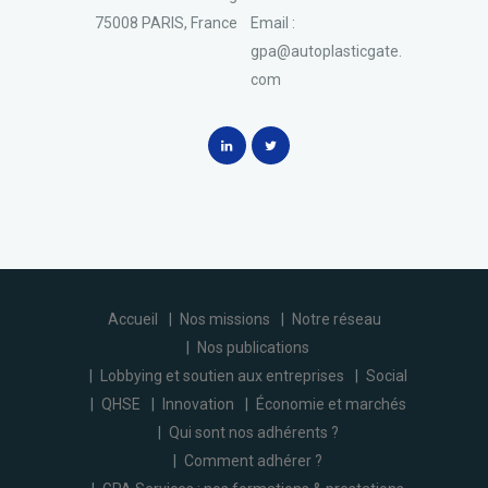
75008 PARIS, France
Email :
gpa@autoplasticgate.
com
Accueil
Nos missions
Notre réseau
Nos publications
Lobbying et soutien aux entreprises
Social
QHSE
Innovation
Économie et marchés
Qui sont nos adhérents ?
Comment adhérer ?