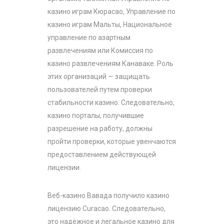
казино играм Кюрасао, Управление по
казино играм Мальты, Национальное
управление по азартным
развлечениям или Комиссия по
казино развлечениям Канаваке. Роль
этих организаций — защищать
пользователей путем проверки
стабильности казино. Следовательно,
казино порталы, получившие
разрешение на работу, должны
пройти проверки, которые увенчаются
предоставлением действующей
лицензии.
Веб-казино Вавада получило казино
лицензию Curacao. Следовательно,
это надёжное и легальное казино для