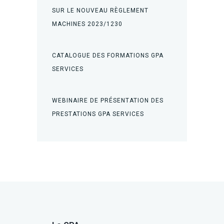
SUR LE NOUVEAU RÈGLEMENT
MACHINES 2023/1230
CATALOGUE DES FORMATIONS GPA
SERVICES
WEBINAIRE DE PRÉSENTATION DES
PRESTATIONS GPA SERVICES