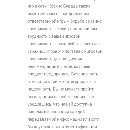
игр в сети. Казино Вавада также
имеет миссию по продвижению
ответственной игры и борьбе с казино
зависимостью. Если у вас появились
трудности с вашей игровой
зависимостью, пожалуйста, посетите
страницу игрового портала об игровой
зависимости для получения
рекомендаций и шагов, которые
следует предпринять. Безопасность
относится к той же категории, что и
надежность. Вы не можете пройти
регистрацию на веб-площадке, не
убедившись, что на ней доступна
система шифрования каждой
передаваемой информации или хотя
бы двухфакторная аутентификация.