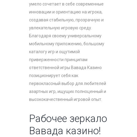
умело сочетает в себе современные
инновации и ориентацию на игрока,
создавая стабильную, прозрачную и
увлекательную игровую среду.
Благодаря своему универсальному
мобильному приложению, большому
каталогу игр и ощутимой
приверженности принципам
ответственной игры Вавада Казино
позиционирует себя как
первоклассный выбор для любителей
азартных игр, ищущих полноценный и
высококачественный игровой опыт.
Рабочее зеркало
Вавада казино!