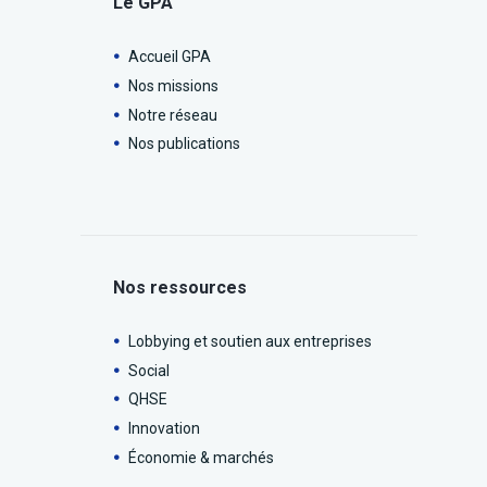
Le GPA
Accueil GPA
Nos missions
Notre réseau
Nos publications
Nos ressources
Lobbying et soutien aux entreprises
Social
QHSE
Innovation
Économie & marchés