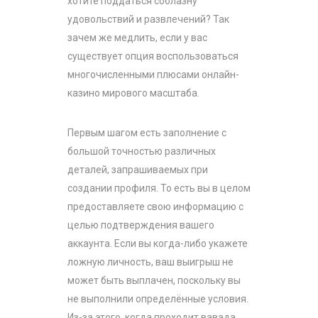
хотите поддаться соблазну
удовольствий и развлечений? Так
зачем же медлить, если у вас
существует опция воспользоваться
многочисленными плюсами онлайн-
казино мирового масштаба.
Первым шагом есть заполнение с
большой точностью различных
деталей, запрашиваемых при
создании профиля. То есть вы в целом
предоставляете свою информацию с
целью подтверждения вашего
аккаунта. Если вы когда-либо укажете
ложную личность, ваш выигрыш не
может быть выплачен, поскольку вы
не выполнили определённые условия.
Из-за этого, когда проходит вавада