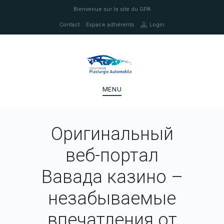
Bienvenue sur le site du GPA
Contact
Espace adhérents
Login
MENU
Оригинальный
веб-портал
Вавада казино –
незабываемые
впечатления от