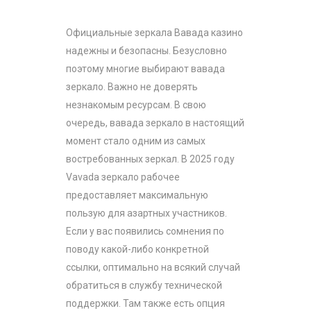
Официальные зеркала Вавада казино
надежны и безопасны. Безусловно
поэтому многие выбирают вавада
зеркало. Важно не доверять
незнакомым ресурсам. В свою
очередь, вавада зеркало в настоящий
момент стало одним из самых
востребованных зеркал. В 2025 году
Vavada зеркало рабочее
предоставляет максимальную
пользую для азартных участников.
Если у вас появились сомнения по
поводу какой-либо конкретной
ссылки, оптимально на всякий случай
обратиться в службу технической
поддержки. Там также есть опция