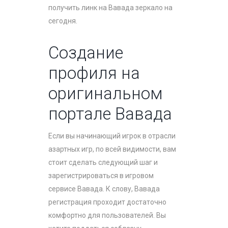
получить линк на Вавада зеркало на
сегодня.
Создание
профиля на
оригинальном
портале Вавада
Если вы начинающий игрок в отрасли
азартных игр, по всей видимости, вам
стоит сделать следующий шаг и
зарегистрироваться в игровом
сервисе Вавада. К слову, Вавада
регистрация проходит достаточно
комфортно для пользователей. Вы