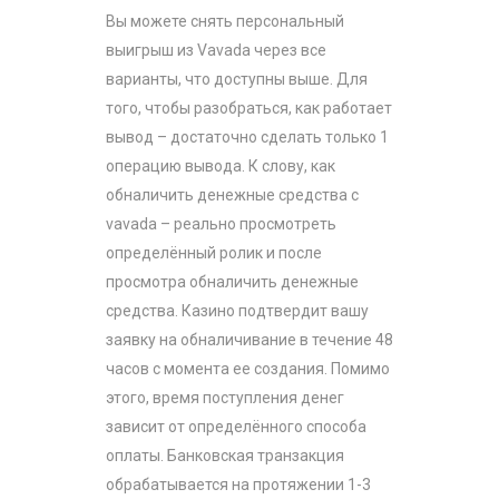
Вы можете снять персональный
выигрыш из Vavada через все
варианты, что доступны выше. Для
того, чтобы разобраться, как работает
вывод – достаточно сделать только 1
операцию вывода. К слову, как
обналичить денежные средства с
vavada – реально просмотреть
определённый ролик и после
просмотра обналичить денежные
средства. Казино подтвердит вашу
заявку на обналичивание в течение 48
часов с момента ее создания. Помимо
этого, время поступления денег
зависит от определённого способа
оплаты. Банковская транзакция
обрабатывается на протяжении 1-3