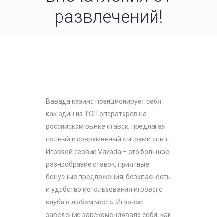
развлечений!
Вавада казино позиционирует себя
как один из ТОП операторов на
российском рынке ставок, предлагая
полный и современный с играми опыт.
Игровой сервис Vavada – это большое
разнообразие ставок, приятные
бонусные предложения, безопасность
и удобство использования игрового
клуба в любом месте. Игровое
заведение зарекомендовало себя, как