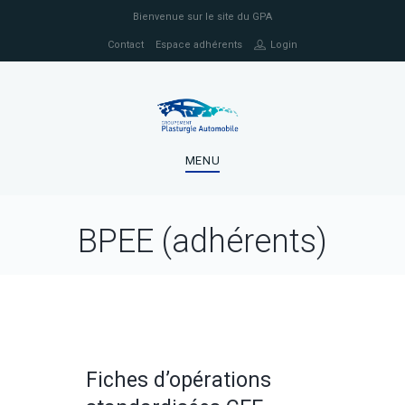
Bienvenue sur le site du GPA
Contact
Espace adhérents
Login
MENU
BPEE (adhérents)
Fiches d’opérations