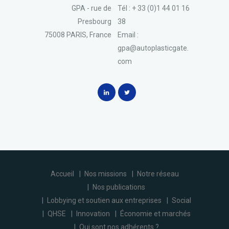
GPA - rue de
Tél : + 33 (0)1 44 01 16
Presbourg
38
75008 PARIS, France
Email :
gpa@autoplasticgate.
com
Accueil
Nos missions
Notre réseau
Nos publications
Lobbying et soutien aux entreprises
Social
QHSE
Innovation
Économie et marchés
Qui sont nos adhérents ?