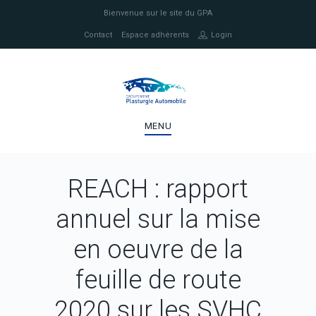
Bienvenue sur le site du GPA
Contact
Espace adhérents
Login
MENU
REACH : rapport
annuel sur la mise
en oeuvre de la
feuille de route
2020 sur les SVHC