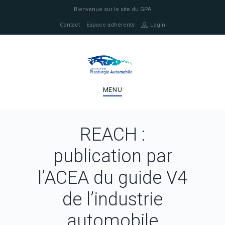
Bienvenue sur le site du GPA
Contact
Espace adhérents
Login
MENU
REACH :
publication par
l’ACEA du guide V4
de l’industrie
automobile