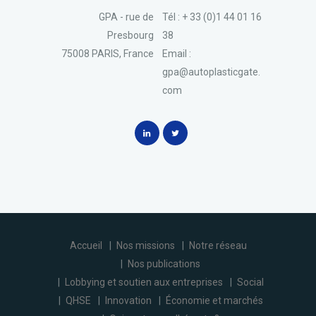
GPA - rue de
Tél : + 33 (0)1 44 01 16
Presbourg
38
75008 PARIS, France
Email :
gpa@autoplasticgate.
com
Accueil
Nos missions
Notre réseau
Nos publications
Lobbying et soutien aux entreprises
Social
QHSE
Innovation
Économie et marchés