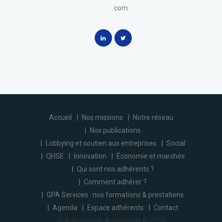
com
Accueil
Nos missions
Notre réseau
Nos publications
Lobbying et soutien aux entreprises
Social
QHSE
Innovation
Économie et marchés
Qui sont nos adhérents ?
Comment adhérer ?
GPA Services : nos formations & prestations
Agenda
Espace adhérents
Contact
GPA Plasturgie Automobile © 2016