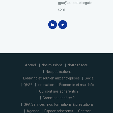
gpa@autoplasticgate.
com
Accueil
Nos missions
Notre réseau
Nos publications
Lobbying et soutien aux entreprises
Social
QHSE
Innovation
Économie et marchés
Qui sont nos adhérents ?
Comment adhérer ?
GPA Services : nos formations & prestations
Agenda
Espace adhérents
Contact