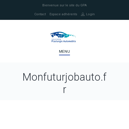
Bienvenue sur le site du GPA
Contact
Espace adhérents
Login
MENU
Monfuturjobauto.f
r