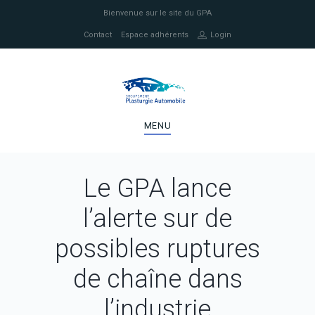
Bienvenue sur le site du GPA
Contact
Espace adhérents
Login
MENU
Le GPA lance
l’alerte sur de
possibles ruptures
de chaîne dans
l’industrie