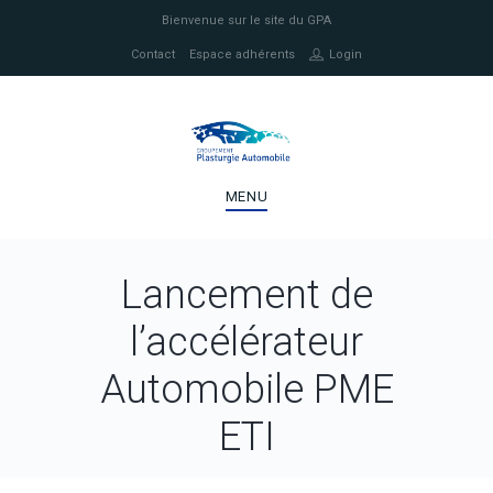
Bienvenue sur le site du GPA
Contact
Espace adhérents
Login
MENU
Lancement de
l’accélérateur
Automobile PME
ETI