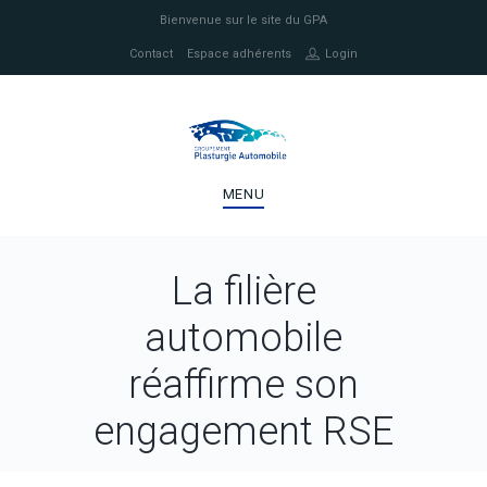
Bienvenue sur le site du GPA
Contact
Espace adhérents
Login
MENU
La filière
automobile
réaffirme son
engagement RSE