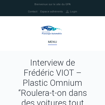
Bienvenue sur le site du GPA
Contact
Espace adhérents
Login
MENU
Interview de
Frédéric VIOT –
Plastic Omnium
“Roulera-t-on dans
des voitures tout