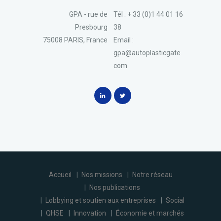
GPA - rue de
Tél : + 33 (0)1 44 01 16
Presbourg
38
75008 PARIS, France
Email :
gpa@autoplasticgate.
com
Accueil
Nos missions
Notre réseau
Nos publications
Lobbying et soutien aux entreprises
Social
QHSE
Innovation
Économie et marchés