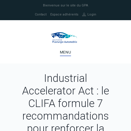
Bienvenue sur le site du GPA
Contact
Espace adhérents
Login
MENU
Industrial
Accelerator Act : le
CLIFA formule 7
recommandations
pour renforcer la