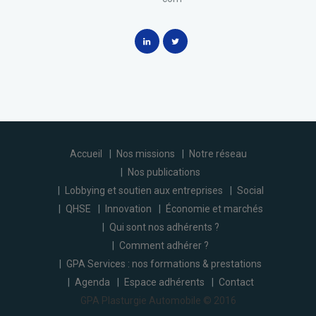
Accueil
Nos missions
Notre réseau
Nos publications
Lobbying et soutien aux entreprises
Social
QHSE
Innovation
Économie et marchés
Qui sont nos adhérents ?
Comment adhérer ?
GPA Services : nos formations & prestations
Agenda
Espace adhérents
Contact
GPA Plasturgie Automobile © 2016