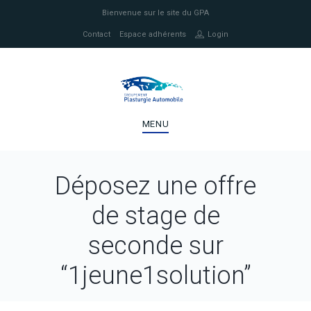
Bienvenue sur le site du GPA
Contact
Espace adhérents
Login
MENU
Déposez une offre
de stage de
seconde sur
“1jeune1solution”