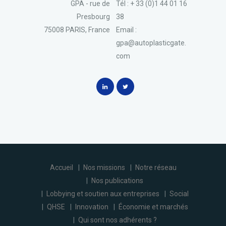
GPA - rue de
Tél : + 33 (0)1 44 01 16
Presbourg
38
75008 PARIS, France
Email :
gpa@autoplasticgate.
com
Accueil
Nos missions
Notre réseau
Nos publications
Lobbying et soutien aux entreprises
Social
QHSE
Innovation
Économie et marchés
Qui sont nos adhérents ?