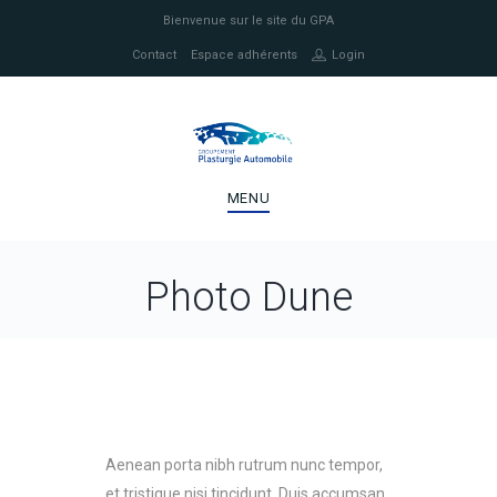
Bienvenue sur le site du GPA
Contact
Espace adhérents
Login
MENU
Photo Dune
Aenean porta nibh rutrum nunc tempor,
et tristique nisi tincidunt. Duis accumsan,