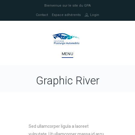
Bienvenue sur le site du GPA
Contact
Espace adhérents
Login
MENU
Graphic River
Sed ullamcorper ligula a laoreet
vulputate. Ut ullamcorper massa id arcu