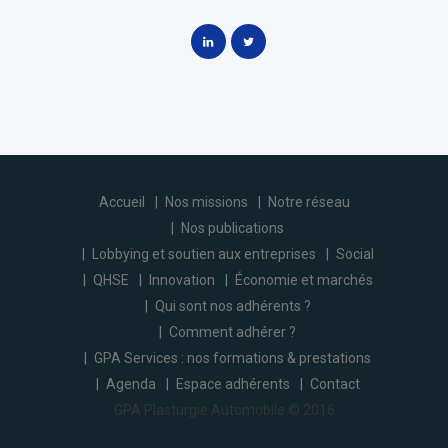
Accueil
Nos missions
Notre réseau
Nos publications
Lobbying et soutien aux entreprises
Social
QHSE
Innovation
Économie et marchés
Qui sont nos adhérents ?
Comment adhérer ?
GPA Services : nos formations & prestations
Agenda
Espace adhérents
Contact
GPA Plasturgie Automobile © 2016