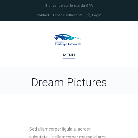
Bienvenue sur le site du GPA
Contact
Espace adhérents
Login
MENU
Dream Pictures
Sed ullamcorper ligula a laoreet
vulputate. Ut ullamcorper massa id arcu