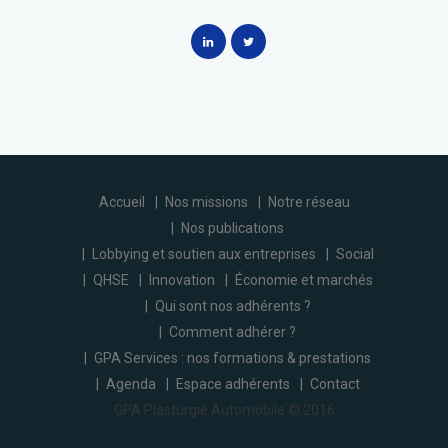
Accueil
Nos missions
Notre réseau
Nos publications
Lobbying et soutien aux entreprises
Social
QHSE
Innovation
Économie et marchés
Qui sont nos adhérents ?
Comment adhérer ?
GPA Services : nos formations & prestations
Agenda
Espace adhérents
Contact
GPA Plasturgie Automobile © 2016