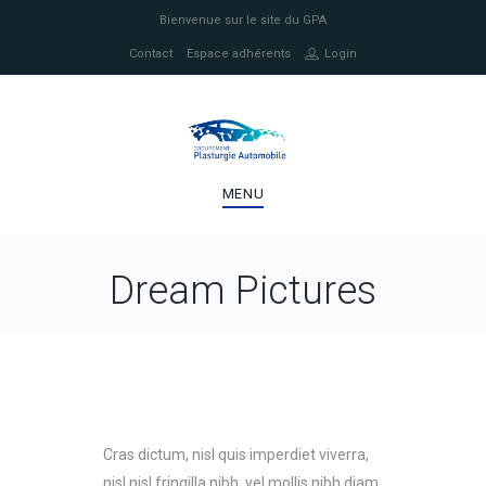
Bienvenue sur le site du GPA
Contact
Espace adhérents
Login
MENU
Dream Pictures
Cras dictum, nisl quis imperdiet viverra,
nisl nisl fringilla nibh, vel mollis nibh diam