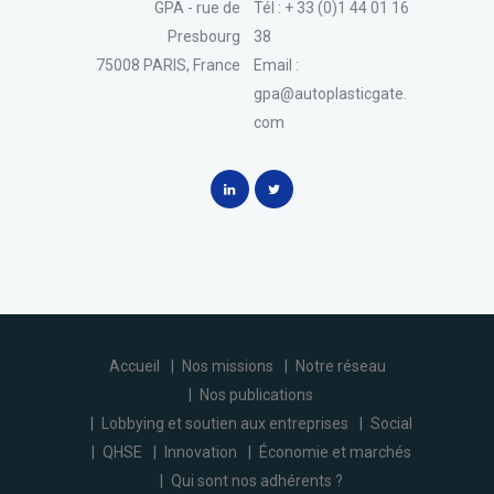
GPA - rue de
Tél : + 33 (0)1 44 01 16
Presbourg
38
75008 PARIS, France
Email :
gpa@autoplasticgate.
com
Accueil
Nos missions
Notre réseau
Nos publications
Lobbying et soutien aux entreprises
Social
QHSE
Innovation
Économie et marchés
Qui sont nos adhérents ?