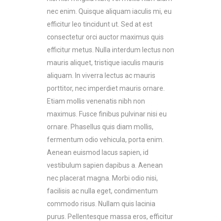
nec enim. Quisque aliquam iaculis mi, eu
efficitur leo tincidunt ut. Sed at est
consectetur orci auctor maximus quis
efficitur metus. Nulla interdum lectus non
mauris aliquet, tristique iaculis mauris
aliquam. In viverra lectus ac mauris
porttitor, nec imperdiet mauris ornare.
Etiam mollis venenatis nibh non
maximus. Fusce finibus pulvinar nisi eu
ornare. Phasellus quis diam mollis,
fermentum odio vehicula, porta enim.
Aenean euismod lacus sapien, id
vestibulum sapien dapibus a. Aenean
nec placerat magna. Morbi odio nisi,
facilisis ac nulla eget, condimentum
commodo risus. Nullam quis lacinia
purus. Pellentesque massa eros, efficitur