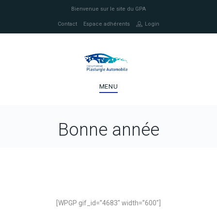
Bienvenue sur le site du GPA
Contact
Espace adhérents
Login
MENU
Bonne année
[WPGP gif_id=”4683″ width=”600″]