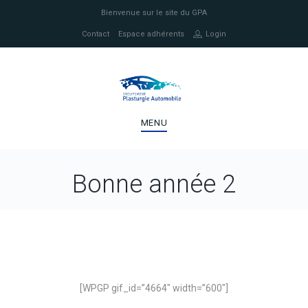
Bienvenue sur le site du GPA
Contact
Espace adhérents
Login
MENU
Bonne année 2
[WPGP gif_id=”4664″ width=”600″]