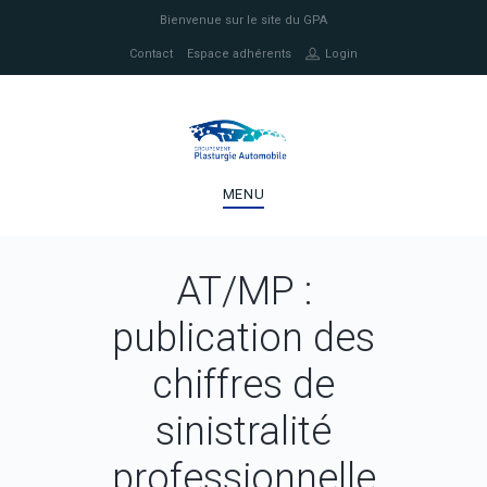
Bienvenue sur le site du GPA
Contact
Espace adhérents
Login
MENU
AT/MP :
publication des
chiffres de
sinistralité
professionnelle