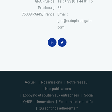
GPA - rue de
Tél : + 33 (0)1 44 01 16
Presbourg
38
75008 PARIS, France
Email :
gpa@autoplasticgate.
com
Accueil
Nos missions
Notre réseau
Nos publications
Lobbying et soutien aux entreprises
Social
QHSE
Innovation
Économie et marchés
Qui sont nos adhérents ?