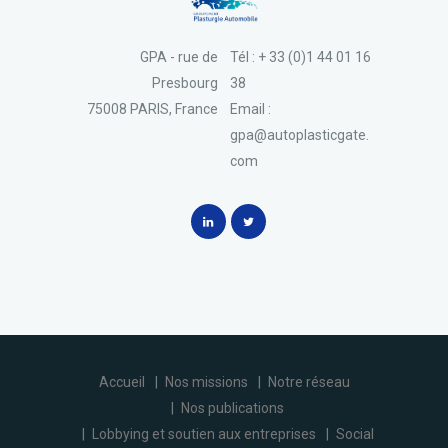
GPA - rue de
Tél : + 33 (0)1 44 01 16
Presbourg
38
75008 PARIS, France
Email :
gpa@autoplasticgate.
com
Accueil
Nos missions
Notre réseau
Nos publications
Lobbying et soutien aux entreprises
Social